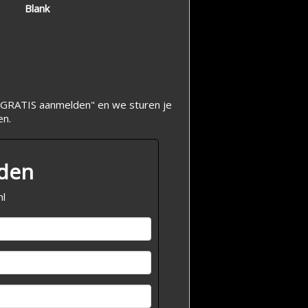
Blank
op "GRATIS aanmelden" en we sturen je
en.
lden
nl