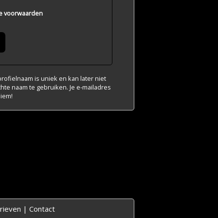
e voorwaarden
ofielnaam is uniek en kan later niet
chte naam te gebruiken. Je e-mailadres
niem!
rieven
|
Contact