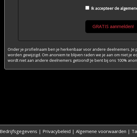
Ik accepteer de
algemen
GRATIS aanmelden!
Onder je profielnaam ben je herkenbaar voor andere deelnemers. Je pr
worden gewijzigd. Om anoniem te blijven raden we je aan om niet je e
wordt niet aan andere deelnemers getoond! Je bent bij ons 100% ano
Bedrijfsgegevens
|
Privacybeleid
|
Algemene voorwaarden
|
Ta