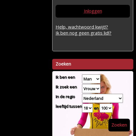
Inloggen
Help, wachtwoord kwijt!?
Ik ben nog geen gratis lid!?
Zoeken
Ik ben een
Ik zoek een
In de regio
leeftijd tussen
en
Zoeken